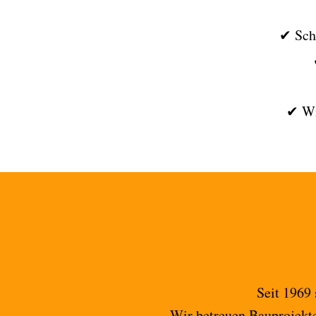
✔ Schn
✔ Wi
Seit 1969 
Wir betreuen Bauprojekt