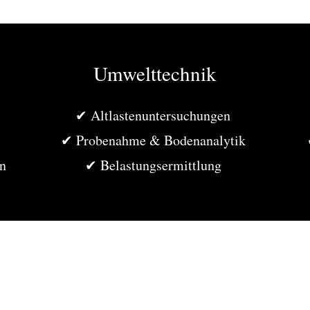
Umwelttechnik
✔ Altlastenuntersuchungen
✔ Probenahme & Bodenanalytik
n
✔ Belastungsermittlung
m www.grafik-und-