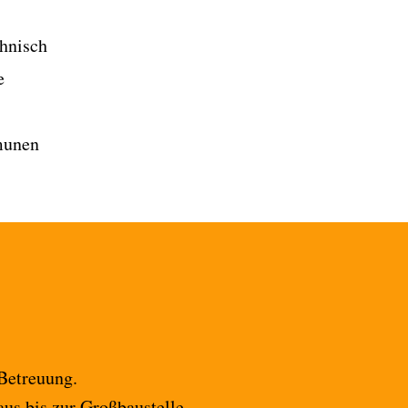
chnisch
e
munen
 Betreuung.
s bis zur Großbaustelle.