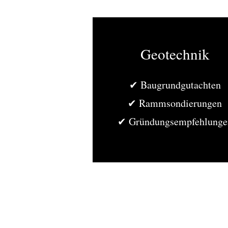
Geotechnik
✔ Baugrundgutachten
✔ Rammsondierungen
✔ Gründungsempfehlunge
© 2026 Streim I Webdesign
Mariola Strei