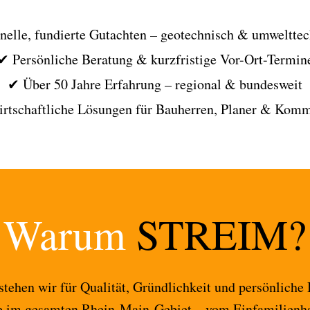
elle, fundierte Gutachten – geotechnisch & umweltte
✔ Persönliche Beratung & kurzfristige Vor-Ort-Termin
✔ Über 50 Jahre Erfahrung – regional & bundesweit
rtschaftliche Lösungen für Bauherren, Planer & Kom
Warum
STREIM?
stehen wir für Qualität, Gründlichkeit und persönliche
e im gesamten Rhein-Main-Gebiet – vom Einfamilienhau